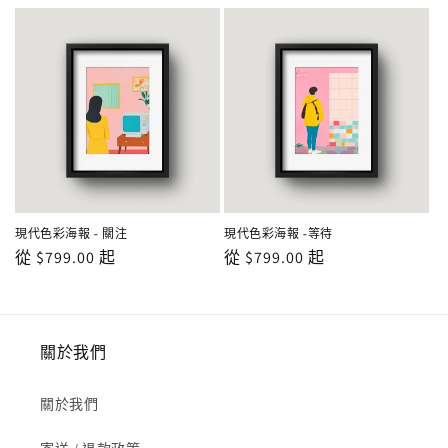
價
價
現代色彩海報 - 關注
現代色彩海報 -等待
定
從
$799.00
起
定
從
$799.00
起
價
價
關於我們
關於我們