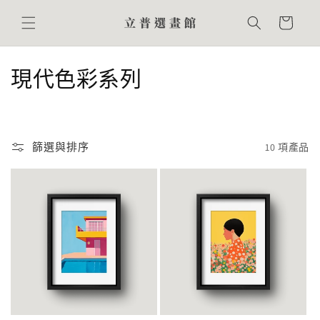
購
跳至內
容
物
車
商
現代色彩系列
品
系
篩選與排序
10 項產品
列
: