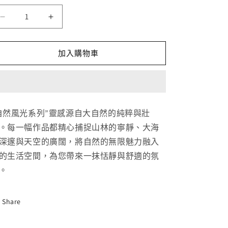
自
自
然
然
風
風
加入購物車
光
光
-
-
月
月
數
數
自然風光系列”靈感源自大自然的純粹與壯
量
量
減
增
。每一幅作品都精心捕捉山林的寧靜、大海
少
加
深邃與天空的廣闊，將自然的無限魅力融入
的生活空間，為您帶來一抹恬靜與舒適的氛
。
Share