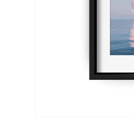
在
互
動