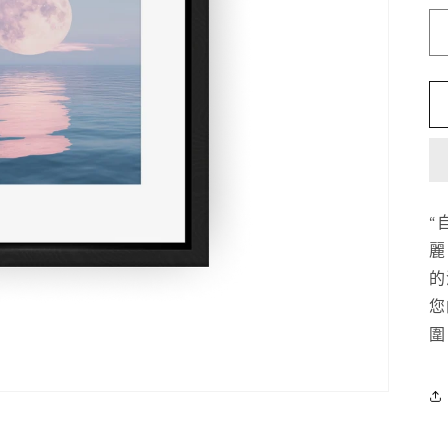
“
麗
的
您
圍