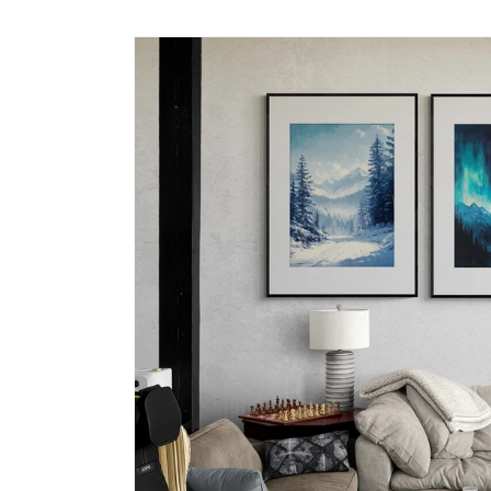
視
窗
中
開
啟
多
媒
體
檔
案
1