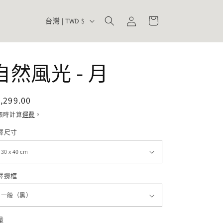
購
登
國
物
台灣 | TWD $
入
家
車
/
地
自然風光 - 月
區
定
,299.00
價
帳時計算
運費
。
擇尺寸
擇邊框
量