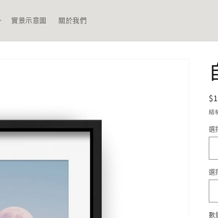
實景示意圖
關於我們
$1
結
選
選
數